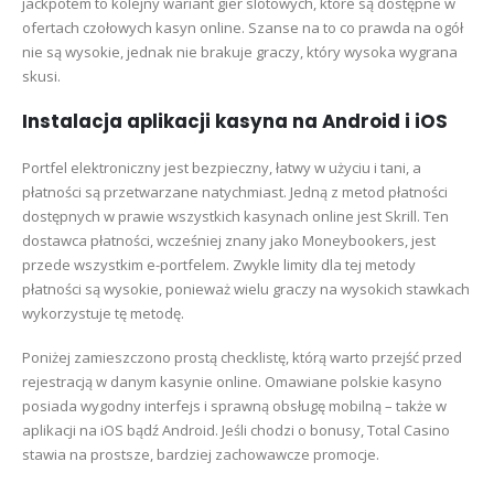
jackpotem to kolejny wariant gier slotowych, które są dostępne w
ofertach czołowych kasyn online. Szanse na to co prawda na ogół
nie są wysokie, jednak nie brakuje graczy, który wysoka wygrana
skusi.
Instalacja aplikacji kasyna na Android i iOS
Portfel elektroniczny jest bezpieczny, łatwy w użyciu i tani, a
płatności są przetwarzane natychmiast. Jedną z metod płatności
dostępnych w prawie wszystkich kasynach online jest Skrill. Ten
dostawca płatności, wcześniej znany jako Moneybookers, jest
przede wszystkim e-portfelem. Zwykle limity dla tej metody
płatności są wysokie, ponieważ wielu graczy na wysokich stawkach
wykorzystuje tę metodę.
Poniżej zamieszczono prostą checklistę, którą warto przejść przed
rejestracją w danym kasynie online. Omawiane polskie kasyno
posiada wygodny interfejs i sprawną obsługę mobilną – także w
aplikacji na iOS bądź Android. Jeśli chodzi o bonusy, Total Casino
stawia na prostsze, bardziej zachowawcze promocje.