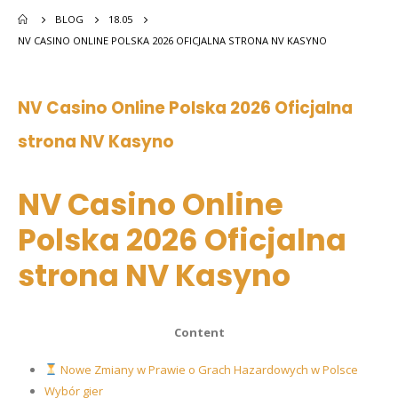
BLOG
18.05
NV CASINO ONLINE POLSKA 2026 OFICJALNA STRONA NV KASYNO
NV Casino Online Polska 2026 Oficjalna
strona NV Kasyno
NV Casino Online
Polska 2026 Oficjalna
strona NV Kasyno
Content
Nowe Zmiany w Prawie o Grach Hazardowych w Polsce
Wybór gier