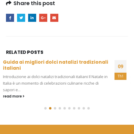
Share this post
RELATED
POSTS
Brighton’s Community Efforts:
09
Empowering Local Families
Th1
Introduction to Brighton's Community Efforts Brighton has
long been a beacon of community spirit, with its residents
stepping up to...
read more